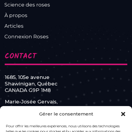
Science des roses
À propos
Articles
Connexion Roses
CONTACT
1685, 105e avenue
Shawinigan, Québec
CANADA G9P 1M8
Marie-Josée Gervais,
Cofondatrice de
Gérer le consentement
L’Équipe Féminine
Pour offrir les meilleures expériences, nous utilisons des technologies
819 531-7110
telles que les cookies pour stocker et/ou accéder aux informations des