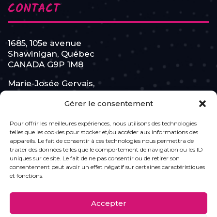
CONTACT
1685, 105e avenue
Shawinigan, Québec
CANADA G9P 1M8
Marie-Josée Gervais,
Cofondatrice de
Gérer le consentement
L’Équipe Féminine
Pour offrir les meilleures expériences, nous utilisons des technologies
819 531-7110
telles que les cookies pour stocker et/ou accéder aux informations des
appareils. Le fait de consentir à ces technologies nous permettra de
info@lesroses.ca
traiter des données telles que le comportement de navigation ou les ID
uniques sur ce site. Le fait de ne pas consentir ou de retirer son
consentement peut avoir un effet négatif sur certaines caractéristiques
ABONNEZ-VOUS
et fonctions.
Accepter