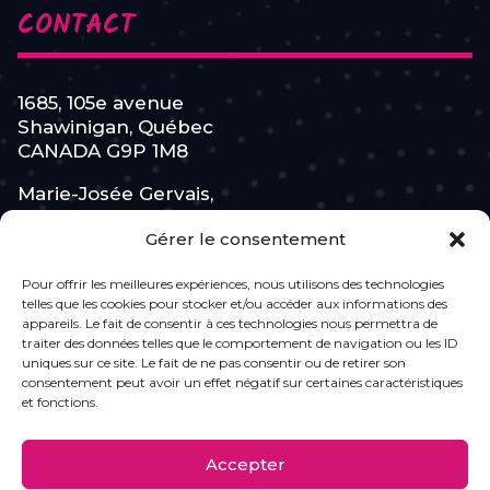
CONTACT
1685, 105e avenue
Shawinigan, Québec
CANADA G9P 1M8
Marie-Josée Gervais,
Cofondatrice de
Gérer le consentement
L’Équipe Féminine
Pour offrir les meilleures expériences, nous utilisons des technologies
819 531-7110
telles que les cookies pour stocker et/ou accéder aux informations des
appareils. Le fait de consentir à ces technologies nous permettra de
info@lesroses.ca
traiter des données telles que le comportement de navigation ou les ID
uniques sur ce site. Le fait de ne pas consentir ou de retirer son
consentement peut avoir un effet négatif sur certaines caractéristiques
ABONNEZ-VOUS
et fonctions.
Accepter