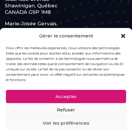
Shawinigan, Québec
CANADA G9P 1M8
Marie-Josée Gervais,
Cofondatrice de
Gérer le consentement
L’Équipe Féminine
Pour offrir les meilleures expériences, nous utilisons des technologies
819 531-7110
telles que les cookies pour stocker et/ou accéder aux informations des
appareils. Le fait de consentir à ces technologies nous permettra de
info@lesroses.ca
traiter des données telles que le comportement de navigation ou les ID
uniques sur ce site. Le fait de ne pas consentir ou de retirer son
consentement peut avoir un effet négatif sur certaines caractéristiques
ABONNEZ-VOUS
et fonctions.
Accepter
Refuser
Voir les préférences
Copyright © Les Roses – Tous droits réservés |